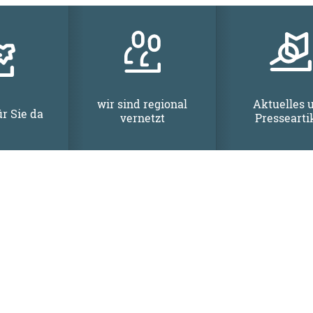
wir sind regional
Aktuelles 
ür Sie da
vernetzt
Pressearti
nnützige Gesellschaft mit beschränkter Haftung, die NE