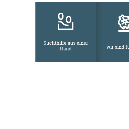
Suchthilfe aus einer
wir sind f
Hand
Wir sind für Sie da
Die SiT – Suchthilfe in Thüringen gemei