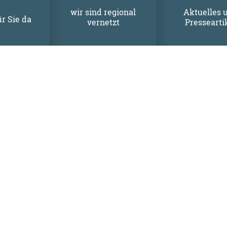
wir sind regional
Aktuelles 
ür Sie da
vernetzt
Pressearti
e per App: „High! Und nun?“
ue Art!
Ideal für Schulklassen (7.–9. Klasse)
ctionbound
begleitet ihr den 17-jährigen Kian auf seine
ie man Hilfe findet, wenn’s schwierig wird.
ng:
praevention-jena(at)sit-online.org
oder Tel. 03641 22