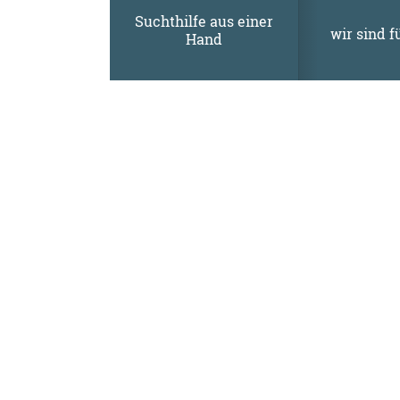
Suchthilfe aus einer
wir sind f
Hand
01.10.2025
Digitale Stadtrally
Entdeckt das Jenaer Hilfesystem auf ne
Mit der interaktiven Rallye über die App
A
Spannendes über Alkohol, Cannabis und w
Für weitere Informationen und Anmeldu